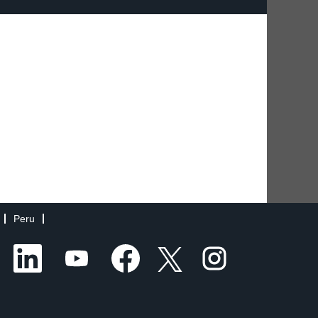
Peru
S
S
S
S
S
e
e
e
e
e
a
a
a
a
a
b
b
b
b
b
r
r
r
r
r
e
e
e
e
e
e
e
e
e
e
n
n
n
n