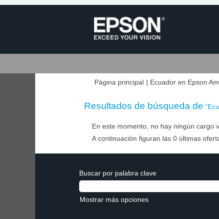
Página principal
|
Ecuador en Epson Ame
Resultados de búsqueda de
"Ecu
En este momento, no hay ningún cargo v
A continuación figuran las 0 últimas ofer
Buscar por palabra clave
Mostrar más opciones