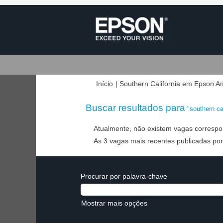
Início
|
Southern California em Epson Am
Buscar resultados para
"southern cal
Atualmente, não existem vagas correspo
As 3 vagas mais recentes publicadas por
Procurar por palavra-chave
Mostrar mais opções