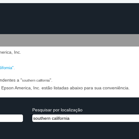
(página
erica, Inc.
atual)
ifornia".
ndentes a "
".
southern california
 Epson America, Inc. estão listadas abaixo para sua conveniência.
Pesquisar por localização