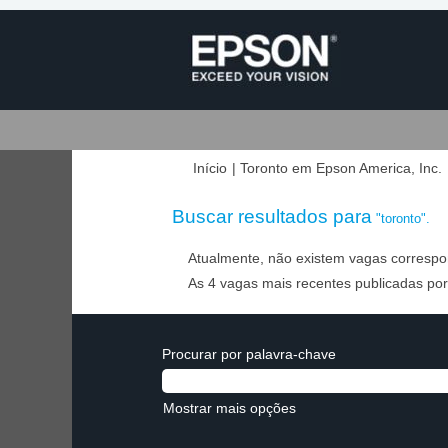
(
Início
|
Toronto em Epson America, Inc.
a
Buscar resultados para
"toronto".
Atualmente, não existem vagas correspo
As 4 vagas mais recentes publicadas por
Procurar por palavra-chave
Mostrar mais opções